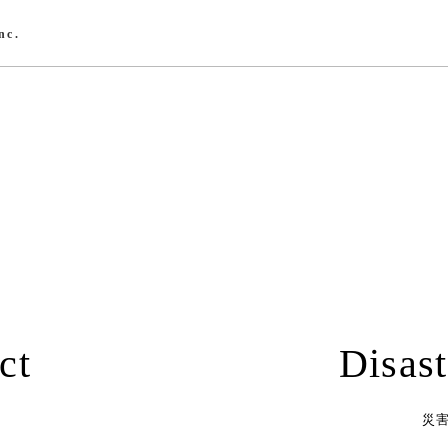
nc.
ct
Disast
災害