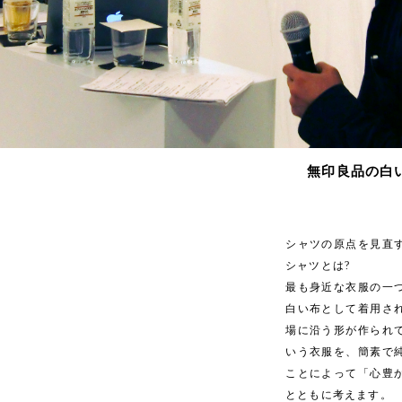
無印良品の白いシャ
シャツの原点を見直
シャツとは?
最も身近な衣服の一
白い布として着用さ
場に沿う形が作られ
いう衣服を、簡素で
ことによって「心豊
とともに考えます。